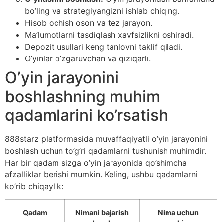
bo’ling va strategiyangizni ishlab chiqing.
Hisob ochish oson va tez jarayon.
Ma’lumotlarni tasdiqlash xavfsizlikni oshiradi.
Depozit usullari keng tanlovni taklif qiladi.
O’yinlar o’zgaruvchan va qiziqarli.
O’yin jarayonini
boshlashning muhim
qadamlarini ko’rsatish
888starz platformasida muvaffaqiyatli o’yin jarayonini
boshlash uchun to’g’ri qadamlarni tushunish muhimdir.
Har bir qadam sizga o’yin jarayonida qo’shimcha
afzalliklar berishi mumkin. Keling, ushbu qadamlarni
ko’rib chiqaylik:
Qadam
Nimani bajarish
Nima uchun