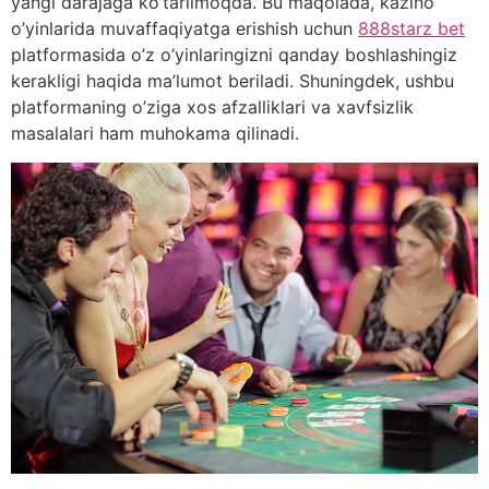
yangi darajaga ko’tarilmoqda. Bu maqolada, kazino
o’yinlarida muvaffaqiyatga erishish uchun
888starz bet
platformasida o’z o’yinlaringizni qanday boshlashingiz
kerakligi haqida ma’lumot beriladi. Shuningdek, ushbu
platformaning o’ziga xos afzalliklari va xavfsizlik
masalalari ham muhokama qilinadi.