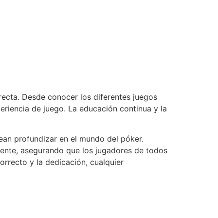
recta. Desde conocer los diferentes juegos
periencia de juego. La educación continua y la
sean profundizar en el mundo del póker.
liente, asegurando que los jugadores de todos
orrecto y la dedicación, cualquier