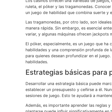
Los casinos ofrecen una variedad de juegos, c
ruleta, el póker y las tragamonedas. Conocer l
un juego de habilidad que combina suerte y es
Las tragamonedas, por otro lado, son ideales
manera rápida. Sin embargo, es esencial ent
variar, y algunas máquinas ofrecen jackpots 
El póker, especialmente, es un juego que ha c
habilidades y una comprensión profunda de las
para quienes desean profundizar en el juego. 
habilidades.
Estrategias básicas para 
Desarrollar una estrategia básica puede marca
establecer un presupuesto y ceñirse a él. Nu
sesiones de juego. Esto te ayudará a mantener
Además, es importante aprender las reglas y 
plantarse puede influir significativamente en 