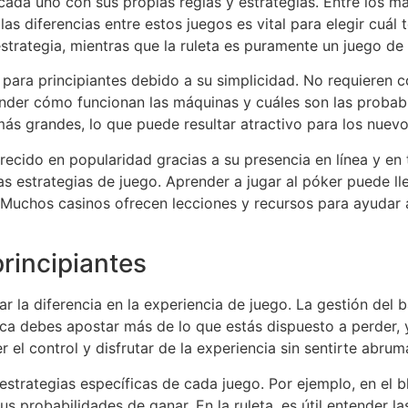
ada uno con sus propias reglas y estrategias. Entre los má
as diferencias entre estos juegos es vital para elegir cuál 
trategia, mientras que la ruleta es puramente un juego de 
 para principiantes debido a su simplicidad. No requieren 
ender cómo funcionan las máquinas y cuáles son las probab
más grandes, lo que puede resultar atractivo para los nuev
recido en popularidad gracias a su presencia en línea y en
 estrategias de juego. Aprender a jugar al póker puede lle
Muchos casinos ofrecen lecciones y recursos para ayudar a 
principiantes
r la diferencia en la experiencia de juego. La gestión del b
nca debes apostar más de lo que estás dispuesto a perder, 
 el control y disfrutar de la experiencia sin sentirte abrum
estrategias específicas de cada juego. Por ejemplo, en el 
tus probabilidades de ganar. En la ruleta, es útil entender l