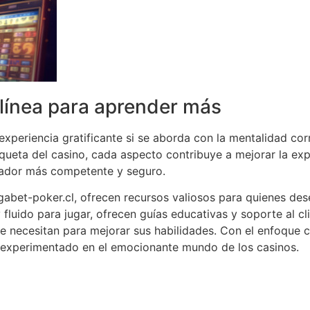
 línea para aprender más
experiencia gratificante si se aborda con la mentalidad cor
tiqueta del casino, cada aspecto contribuye a mejorar la ex
ugador más competente y seguro.
ugabet-poker.cl, ofrecen recursos valiosos para quienes de
luido para jugar, ofrecen guías educativas y soporte al c
e necesitan para mejorar sus habilidades. Con el enfoque c
r experimentado en el emocionante mundo de los casinos.