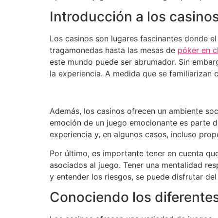
Introducción a los casino
Los casinos son lugares fascinantes donde el
tragamonedas hasta las mesas de
póker en c
este mundo puede ser abrumador. Sin embargo
la experiencia. A medida que se familiarizan 
Además, los casinos ofrecen un ambiente soci
emoción de un juego emocionante es parte de 
experiencia y, en algunos casos, incluso prop
Por último, es importante tener en cuenta qu
asociados al juego. Tener una mentalidad resp
y entender los riesgos, se puede disfrutar de
Conociendo los diferente