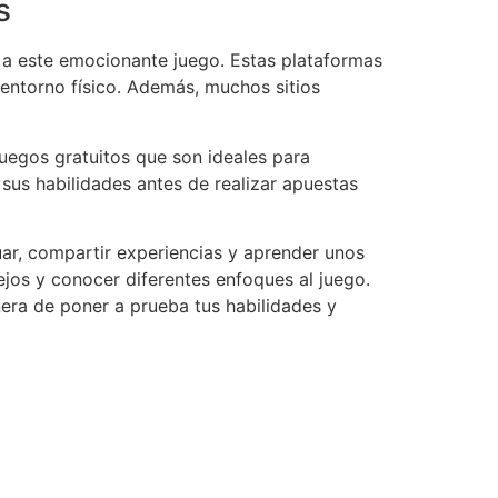
s
n a este emocionante juego. Estas plataformas
 entorno físico. Además, muchos sitios
juegos gratuitos que son ideales para
r sus habilidades antes de realizar apuestas
ar, compartir experiencias y aprender unos
ejos y conocer diferentes enfoques al juego.
era de poner a prueba tus habilidades y