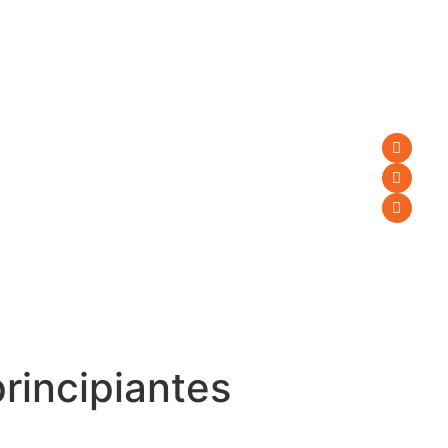
rincipiantes