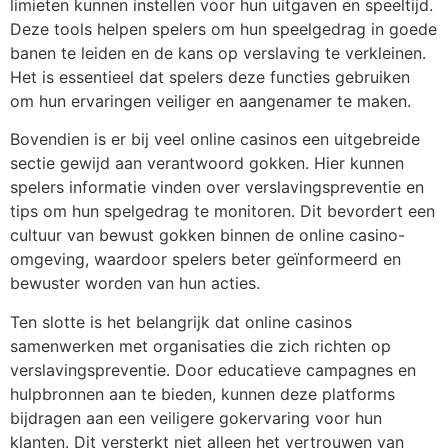
limieten kunnen instellen voor hun uitgaven en speeltijd.
Deze tools helpen spelers om hun speelgedrag in goede
banen te leiden en de kans op verslaving te verkleinen.
Het is essentieel dat spelers deze functies gebruiken
om hun ervaringen veiliger en aangenamer te maken.
Bovendien is er bij veel online casinos een uitgebreide
sectie gewijd aan verantwoord gokken. Hier kunnen
spelers informatie vinden over verslavingspreventie en
tips om hun spelgedrag te monitoren. Dit bevordert een
cultuur van bewust gokken binnen de online casino-
omgeving, waardoor spelers beter geïnformeerd en
bewuster worden van hun acties.
Ten slotte is het belangrijk dat online casinos
samenwerken met organisaties die zich richten op
verslavingspreventie. Door educatieve campagnes en
hulpbronnen aan te bieden, kunnen deze platforms
bijdragen aan een veiligere gokervaring voor hun
klanten. Dit versterkt niet alleen het vertrouwen van