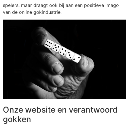
spelers, maar draagt ook bij aan een positieve imago
van de online gokindustrie.
Onze website en verantwoord
gokken