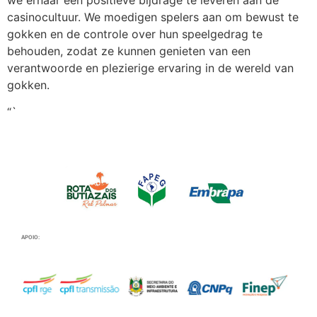
casinocultuur. We moedigen spelers aan om bewust te
gokken en de controle over hun speelgedrag te
behouden, zodat ze kunnen genieten van een
verantwoorde en plezierige ervaring in de wereld van
gokken.
“`
APOIO: