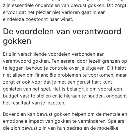
zijn essentiële onderdelen van bewust gokken. Dit zorgt
ervoor dat het plezier niet verloren gaat in een
eindeloze zoektocht naar winst.
De voordelen van verantwoord
gokken
Er zijn verschillende voordelen verbonden aan
verantwoord gokken. Ten eerste, door jezelf grenzen op
te leggen, behoud je controle over je uitgaven. Dit helpt
niet alleen om financiële problemen te voorkomen, maar
zorgt er ook voor dat je met een gerust hart kunt
genieten van het spel. Het is belangrijk om vooraf een
budget vast te stellen en je hieraan te houden, ongeacht
het resultaat van je inzetten.
Bovendien kan bewust gokken helpen om de mentale en
emotionele impact van gokken te verminderen. Spelers
die zich bewust zijn van hun gedrag en de mogelijke