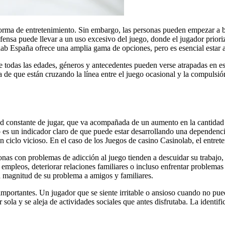
forma de entretenimiento. Sin embargo, las personas pueden empezar a 
nsa puede llevar a un uso excesivo del juego, donde el jugador prioriz
olab España ofrece una amplia gama de opciones, pero es esencial estar a
e todas las edades, géneros y antecedentes pueden verse atrapadas en es
de que están cruzando la línea entre el juego ocasional y la compulsió
ad constante de jugar, que va acompañada de un aumento en la cantidad 
es un indicador claro de que puede estar desarrollando una dependenci
n ciclo vicioso. En el caso de los Juegos de casino Casinolab, el entre
nas con problemas de adicción al juego tienden a descuidar su trabajo, 
mpleos, deteriorar relaciones familiares o incluso enfrentar problema
a magnitud de su problema a amigos y familiares.
importantes. Un jugador que se siente irritable o ansioso cuando no pu
 sola y se aleja de actividades sociales que antes disfrutaba. La identif