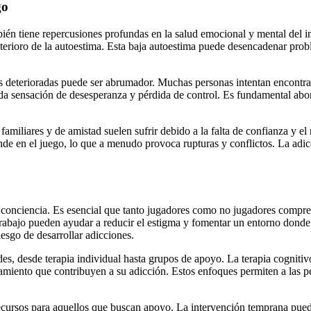
go
ambién tiene repercusiones profundas en la salud emocional y mental de
eterioro de la autoestima. Esta baja autoestima puede desencadenar prob
s deterioradas puede ser abrumador. Muchas personas intentan encontrar
nda sensación de desesperanza y pérdida de control. Es fundamental abor
 familiares y de amistad suelen sufrir debido a la falta de confianza y 
nde en el juego, lo que a menudo provoca rupturas y conflictos. La adicc
 conciencia. Es esencial que tanto jugadores como no jugadores compren
rabajo pueden ayudar a reducir el estigma y fomentar un entorno donde
iesgo de desarrollar adicciones.
des, desde terapia individual hasta grupos de apoyo. La terapia cognitiv
miento que contribuyen a su adicción. Estos enfoques permiten a las per
cursos para aquellos que buscan apoyo. La intervención temprana puede