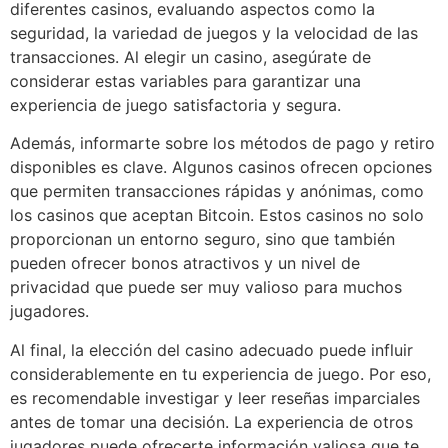
diferentes casinos, evaluando aspectos como la
seguridad, la variedad de juegos y la velocidad de las
transacciones. Al elegir un casino, asegúrate de
considerar estas variables para garantizar una
experiencia de juego satisfactoria y segura.
Además, informarte sobre los métodos de pago y retiro
disponibles es clave. Algunos casinos ofrecen opciones
que permiten transacciones rápidas y anónimas, como
los casinos que aceptan Bitcoin. Estos casinos no solo
proporcionan un entorno seguro, sino que también
pueden ofrecer bonos atractivos y un nivel de
privacidad que puede ser muy valioso para muchos
jugadores.
Al final, la elección del casino adecuado puede influir
considerablemente en tu experiencia de juego. Por eso,
es recomendable investigar y leer reseñas imparciales
antes de tomar una decisión. La experiencia de otros
jugadores puede ofrecerte información valiosa que te