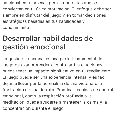
adicional en tu arsenal, pero no permitas que se
conviertan en tu única motivación. El enfoque debe ser
siempre en disfrutar del juego y en tomar decisiones
estratégicas basadas en tus habilidades y
conocimiento.
Desarrollar habilidades de
gestión emocional
La gestión emocional es una parte fundamental del
juego de azar. Aprender a controlar tus emociones
puede tener un impacto significativo en tu rendimiento.
El juego puede ser una experiencia intensa, y es fácil
dejarse llevar por la adrenalina de una victoria o la
frustración de una derrota. Practicar técnicas de control
emocional, como la respiración profunda o la
meditación, puede ayudarte a mantener la calma y la
concentración durante el juego.