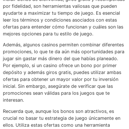
por fidelidad, son herramientas valiosas que pueden
ayudarte a maximizar tu tiempo de juego. Es esencial
leer los términos y condiciones asociados con estas
ofertas para entender cómo funcionan y cuáles son las
mejores opciones para tu estilo de juego.
Además, algunos casinos permiten combinar diferentes
promociones, lo que te da aún más oportunidades para
jugar sin gastar más dinero del que habías planeado.
Por ejemplo, si un casino ofrece un bono por primer
depósito y además giros gratis, puedes utilizar ambas
ofertas para obtener un mayor valor por tu inversión
inicial. Sin embargo, asegúrate de verificar que las
promociones sean válidas para los juegos que te
interesan.
Recuerda que, aunque los bonos son atractivos, es
crucial no basar tu estrategia de juego únicamente en
ellos. Utiliza estas ofertas como una herramienta