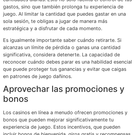
gastos, sino que también prolonga tu experiencia de
juego. Al limitar la cantidad que puedes gastar en una
sola sesión, te obligas a jugar de manera más
estratégica y a disfrutar de cada momento.
Es igualmente importante saber cuándo retirarte. Si
alcanzas un límite de pérdida o ganas una cantidad
significativa, considera detenerte. La capacidad de
reconocer cuándo debes parar es una habilidad esencial
que puede proteger tus ganancias y evitar que caigas
en patrones de juego dañinos.
Aprovechar las promociones y
bonos
Los casinos en línea a menudo ofrecen promociones y
bonos que pueden mejorar significativamente tu
experiencia de juego. Estos incentivos, que pueden
incluir bonos de bienvenida, giros gratis y recompensas