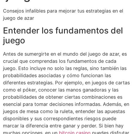
Consejos infalibles para mejorar tus estrategias en el
juego de azar
Entender los fundamentos del
juego
Antes de sumergirte en el mundo del juego de azar, es
crucial que comprendas los fundamentos de cada
juego. Esto incluye no solo las reglas, sino también las
probabilidades asociadas y cómo funcionan las
diferentes estrategias. Por ejemplo, en juegos de cartas
como el póker, conocer las manos ganadoras y las
probabilidades de obtener ciertas combinaciones es
esencial para tomar decisiones informadas. Además, en
juegos de mesa como la ruleta, entender las apuestas
disponibles y sus correspondientes riesgos puede
marcar la diferencia entre ganar y perder. Si bien hay
muchas opciones, en un
bitcoin casino
puedes disfrutar