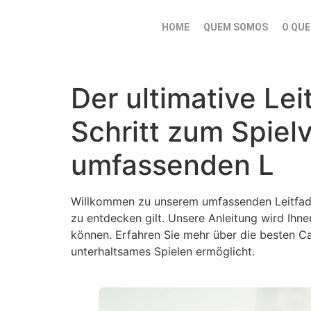
HOME
QUEM SOMOS
O QUE
Der ultimative Lei
Schritt zum Spie
umfassenden L
Willkommen zu unserem umfassenden Leitfaden
zu entdecken gilt. Unsere Anleitung wird Ihne
können. Erfahren Sie mehr über die besten Ca
unterhaltsames Spielen ermöglicht.