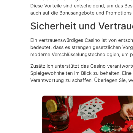
Diese Vorteile sind entscheidend, um das Bes
auch auf die Bonusangebote und Promotions a
Sicherheit und Vertra
Ein vertrauenswürdiges Casino ist von entsche
bedeutet, dass es strengen gesetzlichen Vorg
moderne Verschlüsselungstechnologien, um per
Zusätzlich unterstützt das Casino verantwortu
Spielgewohnheiten im Blick zu behalten. Eine
Verantwortung zu schaffen. Überlegen Sie, we