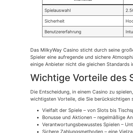
Spielauswahl
2.5
Sicherheit
Ho
Benutzererfahrung
Intu
Das MilkyWay Casino sticht durch seine große
Spieler eine aufregende und sichere Atmosphä
einige Anbieter nicht die gleichen Standards i
Wichtige Vorteile des 
Die Entscheidung, in einem Casino zu spielen, 
wichtigsten Vorteile, die Sie berücksichtigen s
Vielfalt der Spiele – von Slots bis Tisch
Bonusse und Aktionen – regelmäßige An
Verantwortungsbewusstes Spielen – Unter
Sichere Zahlungsmethoden – eine Vielza