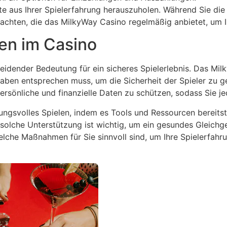
te aus Ihrer Spielerfahrung herauszuholen. Während Sie die 
chten, die das MilkyWay Casino regelmäßig anbietet, um I
uen im Casino
idender Bedeutung für ein sicheres Spielerlebnis. Das Milk
aben entsprechen muss, um die Sicherheit der Spieler zu g
sönliche und finanzielle Daten zu schützen, sodass Sie jed
ngsvolles Spielen, indem es Tools und Ressourcen bereitstell
 solche Unterstützung ist wichtig, um ein gesundes Gleich
lche Maßnahmen für Sie sinnvoll sind, um Ihre Spielerfahrun