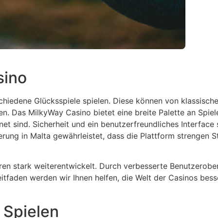
sino
chiedene Glücksspiele spielen. Diese können von klassische
n. Das MilkyWay Casino bietet eine breite Palette an Spie
net sind. Sicherheit und ein benutzerfreundliches Interfac
erung in Malta gewährleistet, dass die Plattform strengen 
hren stark weiterentwickelt. Durch verbesserte Benutzerob
itfaden werden wir Ihnen helfen, die Welt der Casinos bes
 Spielen