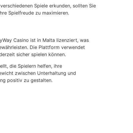
verschiedenen Spiele erkunden, sollten Sie
hre Spielfreude zu maximieren.
yWay Casino ist in Malta lizenziert, was
ewährleisten. Die Plattform verwendet
erzeit sicher spielen können.
t, die Spielern helfen, ihre
gewicht zwischen Unterhaltung und
g positiv zu gestalten.