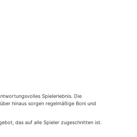
ntwortungsvolles Spielerlebnis. Die
rüber hinaus sorgen regelmäßige Boni und
bot, das auf alle Spieler zugeschnitten ist.