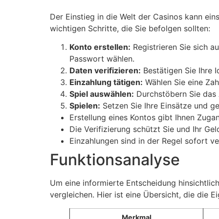
Der Einstieg in die Welt der Casinos kann ein
wichtigen Schritte, die Sie befolgen sollten:
Konto erstellen:
Registrieren Sie sich a
Passwort wählen.
Daten verifizieren:
Bestätigen Sie Ihre 
Einzahlung tätigen:
Wählen Sie eine Zah
Spiel auswählen:
Durchstöbern Sie das An
Spielen:
Setzen Sie Ihre Einsätze und ge
Erstellung eines Kontos gibt Ihnen Zugan
Die Verifizierung schützt Sie und Ihr Gel
Einzahlungen sind in der Regel sofort ver
Funktionsanalyse
Um eine informierte Entscheidung hinsichtlich
vergleichen. Hier ist eine Übersicht, die die
Merkmal