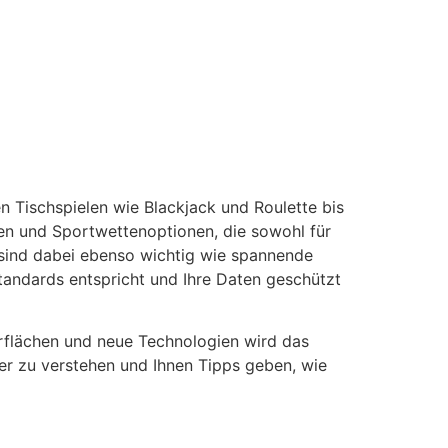
n Tischspielen wie Blackjack und Roulette bis
len und Sportwettenoptionen, die sowohl für
e sind dabei ebenso wichtig wie spannende
Standards entspricht und Ihre Daten geschützt
erflächen und neue Technologien wird das
ser zu verstehen und Ihnen Tipps geben, wie