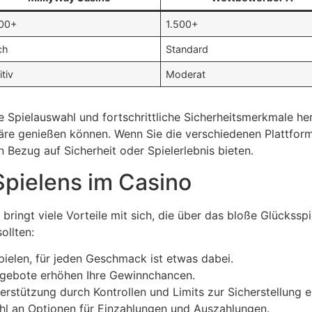
00+
1.500+
ch
Standard
itiv
Moderat
 Spielauswahl und fortschrittliche Sicherheitsmerkmale her
re genießen können. Wenn Sie die verschiedenen Plattforme
n Bezug auf Sicherheit oder Spielerlebnis bieten.
Spielens im Casino
bringt viele Vorteile mit sich, die über das bloße Glücksspi
ollten:
spielen, für jeden Geschmack ist etwas dabei.
gebote erhöhen Ihre Gewinnchancen.
stützung durch Kontrollen und Limits zur Sicherstellung e
hl an Optionen für Einzahlungen und Auszahlungen.