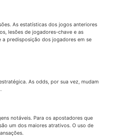
ões. As estatísticas dos jogos anteriores
tos, lesões de jogadores-chave e as
e a predisposição dos jogadores em se
 estratégica. As odds, por sua vez, mudam
.
ens notáveis. Para os apostadores que
 são um dos maiores atrativos. O uso de
ransações.