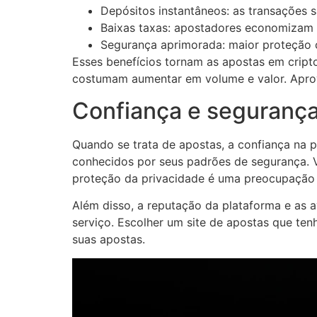
Depósitos instantâneos: as transações s
Baixas taxas: apostadores economizam
Segurança aprimorada: maior proteção c
Esses benefícios tornam as apostas em crip
costumam aumentar em volume e valor. Aprove
Confiança e segurança
Quando se trata de apostas, a confiança na p
conhecidos por seus padrões de segurança. Ve
proteção da privacidade é uma preocupação cr
Além disso, a reputação da plataforma e as a
serviço. Escolher um site de apostas que ten
suas apostas.