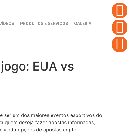
VÍDEOS
PRODUTOS E SERVIÇOS
GALERIA
 jogo: EUA vs
e ser um dos maiores eventos esportivos do
ra quem deseja fazer apostas informadas,
cluindo opções de apostas cripto.