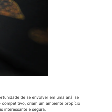
rtunidade de se envolver em uma análise
io competitivo, criam um ambiente propício
s interessante e segura.