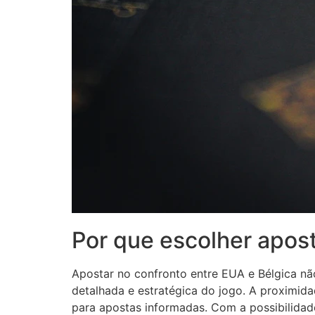
Por que escolher apost
Apostar no confronto entre EUA e Bélgica 
detalhada e estratégica do jogo. A proximida
para apostas informadas. Com a possibilidade