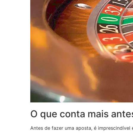
O que conta mais ante
Antes de fazer uma aposta, é imprescindível