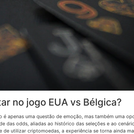
ar no jogo EUA vs Bélgica?
não é apenas uma questão de emoção, mas também uma opo
de das odds, aliadas ao histórico das seleções e ao cenár
 de utilizar criptomoedas, a experiência se torna ainda mai