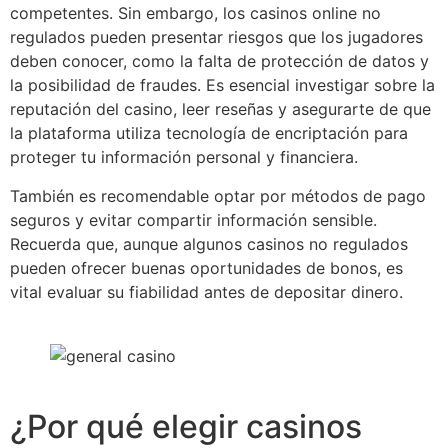
competentes. Sin embargo, los casinos online no
regulados pueden presentar riesgos que los jugadores
deben conocer, como la falta de protección de datos y
la posibilidad de fraudes. Es esencial investigar sobre la
reputación del casino, leer reseñas y asegurarte de que
la plataforma utiliza tecnología de encriptación para
proteger tu información personal y financiera.
También es recomendable optar por métodos de pago
seguros y evitar compartir información sensible.
Recuerda que, aunque algunos casinos no regulados
pueden ofrecer buenas oportunidades de bonos, es
vital evaluar su fiabilidad antes de depositar dinero.
¿Por qué elegir casinos