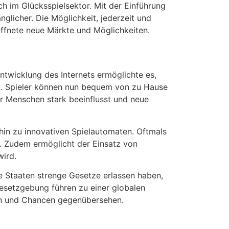
h im Glücksspielsektor. Mit der Einführung
glicher. Die Möglichkeit, jederzeit und
öffnete neue Märkte und Möglichkeiten.
ntwicklung des Internets ermöglichte es,
en. Spieler können nun bequem von zu Hause
er Menschen stark beeinflusst und neue
hin zu innovativen Spielautomaten. Oftmals
n. Zudem ermöglicht der Einsatz von
wird.
ge Staaten strenge Gesetze erlassen haben,
esetzgebung führen zu einer globalen
gen und Chancen gegenübersehen.