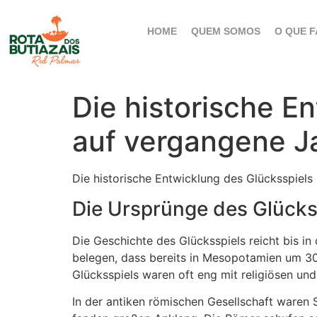
HOME
QUEM SOMOS
O QUE 
Die historische E
auf vergangene J
Die historische Entwicklung des Glücksspiels
Die Ursprünge des Glücks
Die Geschichte des Glücksspiels reicht bis in
belegen, dass bereits in Mesopotamien um 30
Glücksspiels waren oft eng mit religiösen un
In der antiken römischen Gesellschaft waren 