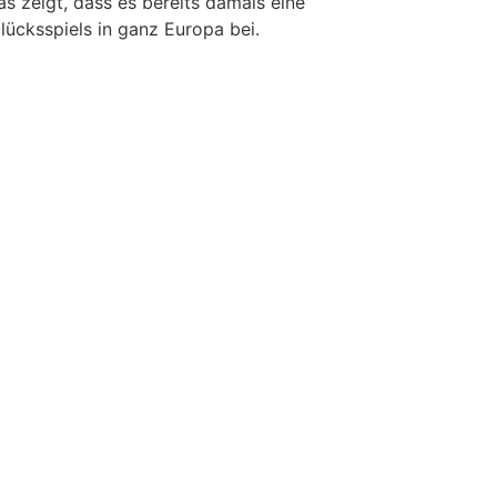
s zeigt, dass es bereits damals eine
lücksspiels in ganz Europa bei.