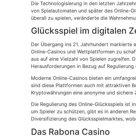
Die Technologisierung in den letzten Jahrzeh
von Spielautomaten und später des Online-Glü
überall zu spielen, veränderte die Wahrnehm
Glücksspiel im digitalen Ze
Der Übergang ins 21. Jahrhundert markierte e
Online-Casinos und Wettplattformen zu schaf
aus auf eine Vielzahl von Spielen zugreifen.
Herausforderungen in Bezug auf Regulierung u
Moderne Online-Casinos bieten ein umfangreic
sind diese Plattformen auch mit attraktiven 
Kryptowährungen eine anonyme und sichere Za
Die Regulierung des Online-Glücksspiels ist i
um Spieler zu schützen, gibt es in anderen 
Diversifizierung des Glücksspielmarktes, wo
Das Rabona Casino