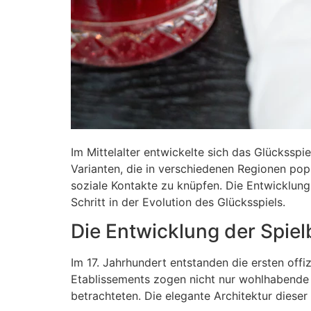
Im Mittelalter entwickelte sich das Glücksspie
Varianten, die in verschiedenen Regionen popu
soziale Kontakte zu knüpfen. Die Entwicklun
Schritt in der Evolution des Glücksspiels.
Die Entwicklung der Spie
Im 17. Jahrhundert entstanden die ersten off
Etablissements zogen nicht nur wohlhabende B
betrachteten. Die elegante Architektur diese