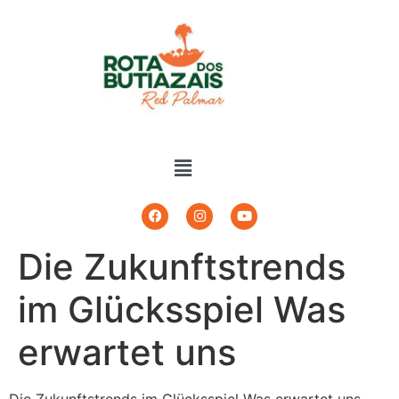
Die Zukunftstrends
im Glücksspiel Was
erwartet uns
Die Zukunftstrends im Glücksspiel Was erwartet uns