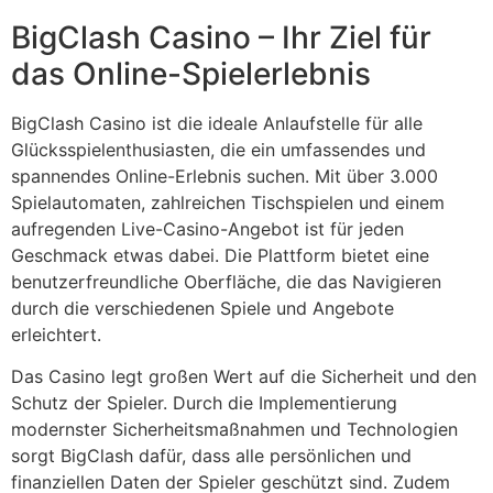
BigClash Casino – Ihr Ziel für
das Online-Spielerlebnis
BigClash Casino ist die ideale Anlaufstelle für alle
Glücksspielenthusiasten, die ein umfassendes und
spannendes Online-Erlebnis suchen. Mit über 3.000
Spielautomaten, zahlreichen Tischspielen und einem
aufregenden Live-Casino-Angebot ist für jeden
Geschmack etwas dabei. Die Plattform bietet eine
benutzerfreundliche Oberfläche, die das Navigieren
durch die verschiedenen Spiele und Angebote
erleichtert.
Das Casino legt großen Wert auf die Sicherheit und den
Schutz der Spieler. Durch die Implementierung
modernster Sicherheitsmaßnahmen und Technologien
sorgt BigClash dafür, dass alle persönlichen und
finanziellen Daten der Spieler geschützt sind. Zudem