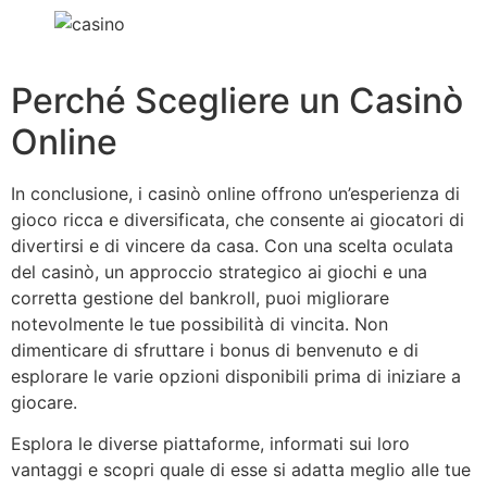
Perché Scegliere un Casinò
Online
In conclusione, i casinò online offrono un’esperienza di
gioco ricca e diversificata, che consente ai giocatori di
divertirsi e di vincere da casa. Con una scelta oculata
del casinò, un approccio strategico ai giochi e una
corretta gestione del bankroll, puoi migliorare
notevolmente le tue possibilità di vincita. Non
dimenticare di sfruttare i bonus di benvenuto e di
esplorare le varie opzioni disponibili prima di iniziare a
giocare.
Esplora le diverse piattaforme, informati sui loro
vantaggi e scopri quale di esse si adatta meglio alle tue