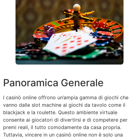
Panoramica Generale
I casinò online offrono un’ampia gamma di giochi che
vanno dalle slot machine ai giochi da tavolo come il
blackjack e la roulette. Questo ambiente virtuale
consente ai giocatori di divertirsi e di competere per
premi reali, il tutto comodamente da casa propria.
Tuttavia, vincere in un casinò online non è solo una