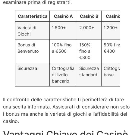
esaminare prima di registrarti.
Caratteristica
Casinò A
Casinò B
Casinò C
Varietà di
1.500+
2.000+
1.200+
Giochi
Bonus di
100% fino
150%
50% fino a
Benvenuto
a €500
fino a
€400
€300
Sicurezza
Crittografia
Sicurezza
Crittografia
di livello
standard
base
bancario
Il confronto delle caratteristiche ti permetterà di fare
una scelta informata. Assicurati di considerare non solo
i bonus ma anche la varietà di giochi e l’affidabilità del
casinò.
Vantaggi Chiave dei Casinò