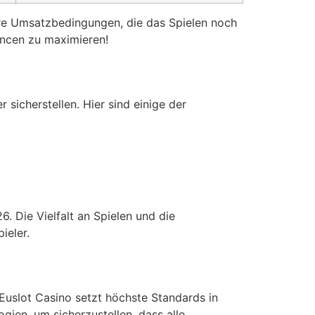
faire Umsatzbedingungen, die das Spielen noch
ancen zu maximieren!
 sicherstellen. Hier sind einige der
. Die Vielfalt an Spielen und die
ieler.
 Euslot Casino setzt höchste Standards in
gien, um sicherzustellen, dass alle