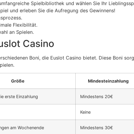
mfangreiche Spielbibliothek und wählen Sie Ihr Lieblingsspi
Spiel und erleben Sie die Aufregung des Gewinnens!
gsprozess.
ale Flexibilität.
ahl an Spielen.
uslot Casino
rschiedenen Boni, die Euslot Casino bietet. Diese Boni sorg
pielen.
Größe
Mindesteinzahlung
ie erste Einzahlung
Mindestens 20€
Keine
ungen am Wochenende
Mindestens 30€