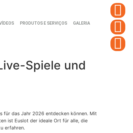
VÍDEOS
PRODUTOS E SERVIÇOS
GALERIA
Live-Spiele und
ts für das Jahr 2026 entdecken können. Mit
ist Euslot der ideale Ort für alle, die
u erfahren.