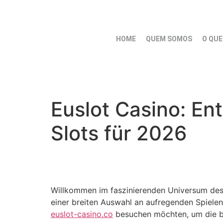
HOME
QUEM SOMOS
O QUE
Euslot Casino: En
Slots für 2026
Willkommen im faszinierenden Universum des 
einer breiten Auswahl an aufregenden Spielen,
euslot-casino.co
besuchen möchten, um die bes