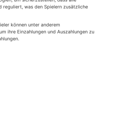
 reguliert, was den Spielern zusätzliche
Spieler können unter anderem
um ihre Einzahlungen und Auszahlungen zu
ahlungen.