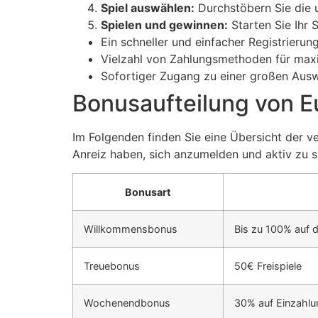
Spiel auswählen:
Durchstöbern Sie die u
Spielen und gewinnen:
Starten Sie Ihr 
Ein schneller und einfacher Registrierun
Vielzahl von Zahlungsmethoden für maxim
Sofortiger Zugang zu einer großen Ausw
Bonusaufteilung von E
Im Folgenden finden Sie eine Übersicht der ve
Anreiz haben, sich anzumelden und aktiv zu s
Bonusart
Willkommensbonus
Bis zu 100% auf d
Treuebonus
50€ Freispiele
Wochenendbonus
30% auf Einzahl