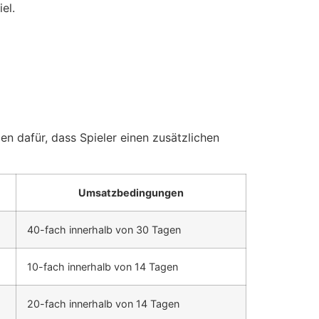
el.
en dafür, dass Spieler einen zusätzlichen
Umsatzbedingungen
40-fach innerhalb von 30 Tagen
10-fach innerhalb von 14 Tagen
20-fach innerhalb von 14 Tagen