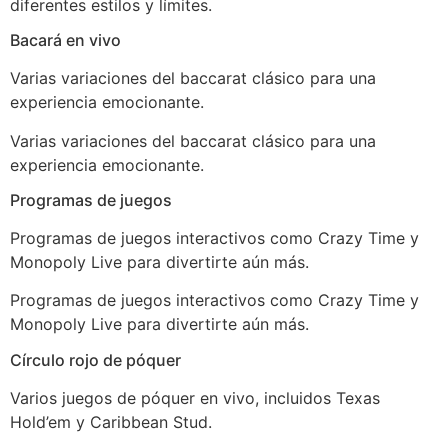
diferentes estilos y límites.
Bacará en vivo
Varias variaciones del baccarat clásico para una
experiencia emocionante.
Varias variaciones del baccarat clásico para una
experiencia emocionante.
Programas de juegos
Programas de juegos interactivos como Crazy Time y
Monopoly Live para divertirte aún más.
Programas de juegos interactivos como Crazy Time y
Monopoly Live para divertirte aún más.
Círculo rojo de póquer
Varios juegos de póquer en vivo, incluidos Texas
Hold’em y Caribbean Stud.