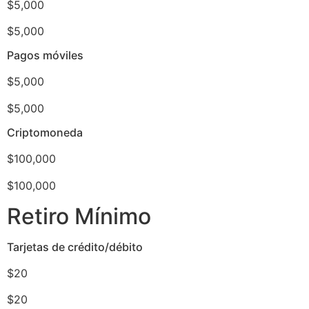
$5,000
$5,000
Pagos móviles
$5,000
$5,000
Criptomoneda
$100,000
$100,000
Retiro Mínimo
Tarjetas de crédito/débito
$20
$20