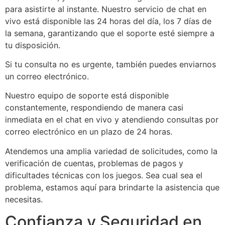
para asistirte al instante. Nuestro servicio de chat en
vivo está disponible las 24 horas del día, los 7 días de
la semana, garantizando que el soporte esté siempre a
tu disposición.
Si tu consulta no es urgente, también puedes enviarnos
un correo electrónico.
Nuestro equipo de soporte está disponible
constantemente, respondiendo de manera casi
inmediata en el chat en vivo y atendiendo consultas por
correo electrónico en un plazo de 24 horas.
Atendemos una amplia variedad de solicitudes, como la
verificación de cuentas, problemas de pagos y
dificultades técnicas con los juegos. Sea cual sea el
problema, estamos aquí para brindarte la asistencia que
necesitas.
Confianza y Seguridad en