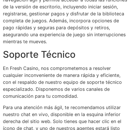
de la versión de escritorio, incluyendo iniciar sesión,
registrarse, gestionar pagos y disfrutar de la biblioteca
completa de juegos. Además, incorpora opciones de
pago rápidas y seguras para depósitos y retiros,
asegurando una experiencia de juego sin interrupciones
mientras te mueves.
Soporte Técnico
En Fresh Casino, nos comprometemos a resolver
cualquier inconveniente de manera rápida y eficiente,
con el respaldo de nuestro equipo de soporte técnico
especializado. Disponemos de varios canales de
comunicación para tu comodidad.
Para una atención más ágil, te recomendamos utilizar
nuestro chat en vivo, disponible en la esquina inferior
derecha del sitio web. Solo tienes que hacer clic en el
ícono de chat, y uno de nuestros agentes estará listo