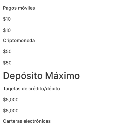
Pagos móviles
$10
$10
Criptomoneda
$50
$50
Depósito Máximo
Tarjetas de crédito/débito
$5,000
$5,000
Carteras electrónicas