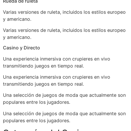
Rueda de ruleta
Varias versiones de ruleta, incluidos los estilos europeo
y americano.
Varias versiones de ruleta, incluidos los estilos europeo
y americano.
Casino y Directo
Una experiencia inmersiva con crupieres en vivo
transmitiendo juegos en tiempo real.
Una experiencia inmersiva con crupieres en vivo
transmitiendo juegos en tiempo real.
Una selección de juegos de moda que actualmente son
populares entre los jugadores.
Una selección de juegos de moda que actualmente son
populares entre los jugadores.