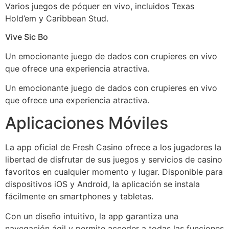
Varios juegos de póquer en vivo, incluidos Texas
Hold’em y Caribbean Stud.
Vive Sic Bo
Un emocionante juego de dados con crupieres en vivo
que ofrece una experiencia atractiva.
Un emocionante juego de dados con crupieres en vivo
que ofrece una experiencia atractiva.
Aplicaciones Móviles
La app oficial de Fresh Casino ofrece a los jugadores la
libertad de disfrutar de sus juegos y servicios de casino
favoritos en cualquier momento y lugar. Disponible para
dispositivos iOS y Android, la aplicación se instala
fácilmente en smartphones y tabletas.
Con un diseño intuitivo, la app garantiza una
navegación ágil y permite acceder a todas las funciones