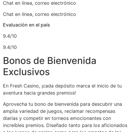
Chat en línea, correo electrónico
Chat en línea, correo electrónico
Evaluación en el país
9.4/10
9.4/10
Bonos de Bienvenida
Exclusivos
En Fresh Casino, ¡cada depósito marca el inicio de tu
aventura hacia grandes premios!
Aprovecha tu bono de bienvenida para descubrir una
amplia variedad de juegos, reclamar recompensas
diarias y competir en torneos emocionantes con
increíbles premios. Diseñado tanto para los aficionados