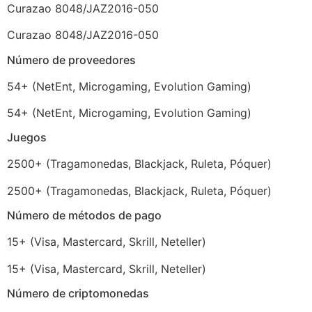
Curazao 8048/JAZ2016-050
Curazao 8048/JAZ2016-050
Número de proveedores
54+ (NetEnt, Microgaming, Evolution Gaming)
54+ (NetEnt, Microgaming, Evolution Gaming)
Juegos
2500+ (Tragamonedas, Blackjack, Ruleta, Póquer)
2500+ (Tragamonedas, Blackjack, Ruleta, Póquer)
Número de métodos de pago
15+ (Visa, Mastercard, Skrill, Neteller)
15+ (Visa, Mastercard, Skrill, Neteller)
Número de criptomonedas