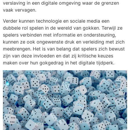
verslaving in een digitale omgeving waar de grenzen
vaak vervagen.
Verder kunnen technologie en sociale media een
dubbele rol spelen in de wereld van gokken. Terwijl ze
spelers verbinden met informatie en ondersteuning,
kunnen ze ook ongewenste druk en verleiding met zich
meebrengen. Het is van belang dat spelers zich bewust
zijn van deze invloeden en dat zij kritische keuzes
maken over hun gokgedrag in het digitale tijdperk.