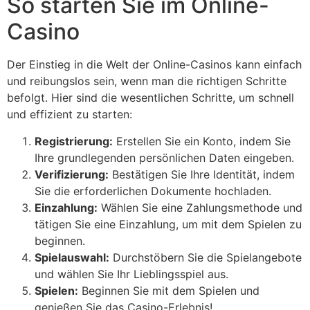
So starten Sie im Online-
Casino
Der Einstieg in die Welt der Online-Casinos kann einfach
und reibungslos sein, wenn man die richtigen Schritte
befolgt. Hier sind die wesentlichen Schritte, um schnell
und effizient zu starten:
Registrierung:
Erstellen Sie ein Konto, indem Sie
Ihre grundlegenden persönlichen Daten eingeben.
Verifizierung:
Bestätigen Sie Ihre Identität, indem
Sie die erforderlichen Dokumente hochladen.
Einzahlung:
Wählen Sie eine Zahlungsmethode und
tätigen Sie eine Einzahlung, um mit dem Spielen zu
beginnen.
Spielauswahl:
Durchstöbern Sie die Spielangebote
und wählen Sie Ihr Lieblingsspiel aus.
Spielen:
Beginnen Sie mit dem Spielen und
genießen Sie das Casino-Erlebnis!