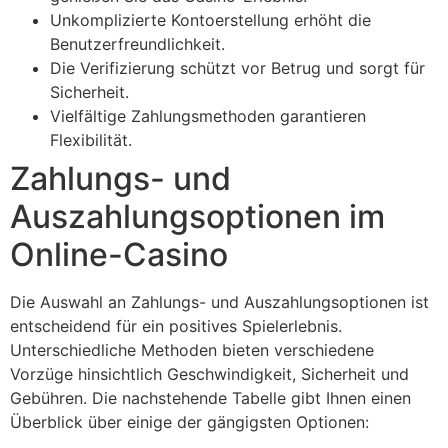
Unkomplizierte Kontoerstellung erhöht die
Benutzerfreundlichkeit.
Die Verifizierung schützt vor Betrug und sorgt für
Sicherheit.
Vielfältige Zahlungsmethoden garantieren
Flexibilität.
Zahlungs- und
Auszahlungsoptionen im
Online-Casino
Die Auswahl an Zahlungs- und Auszahlungsoptionen ist
entscheidend für ein positives Spielerlebnis.
Unterschiedliche Methoden bieten verschiedene
Vorzüge hinsichtlich Geschwindigkeit, Sicherheit und
Gebühren. Die nachstehende Tabelle gibt Ihnen einen
Überblick über einige der gängigsten Optionen: