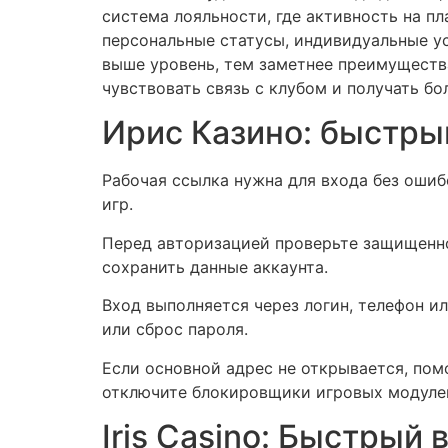
система лояльности, где активность на п
персональные статусы, индивидуальные у
выше уровень, тем заметнее преимущества
чувствовать связь с клубом и получать б
Ирис Казино: быстры
Рабочая ссылка нужна для входа без ошиб
игр.
Перед авторизацией проверьте защищенно
сохранить данные аккаунта.
Вход выполняется через логин, телефон ил
или сброс пароля.
Если основной адрес не открывается, пом
отключите блокировщики игровых модуле
Iris Casino: Быстрый 