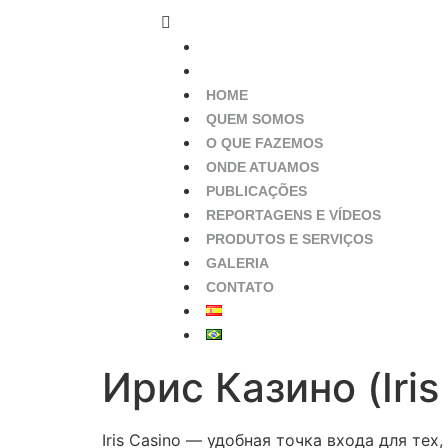
HOME
QUEM SOMOS
O QUE FAZEMOS
ONDE ATUAMOS
PUBLICAÇÕES
REPORTAGENS E VÍDEOS
PRODUTOS E SERVIÇOS
GALERIA
CONTATO
Ирис Казино (Iri
Iris Casino — удобная точка входа для те