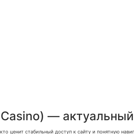
s Casino) — актуальный
х, кто ценит стабильный доступ к сайту и понятную нав