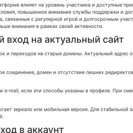
латформе влияет на уровень участника и доступные пр
словия, повышенное внимание службы поддержки и до
, связанные с регулярной игрой и долгосрочным учас
ольше внимания в рамках своей активности.
й вход на актуальный сайт
ок и переходов на старые домены. Актуальный адрес от
е соединение, домен и отсутствие лишних редиректов.
и e-mail, если эти способы указаны в профиле. При с
огает зеркало или мобильная версия. Для стабильной з
й.
вход в аккаунт