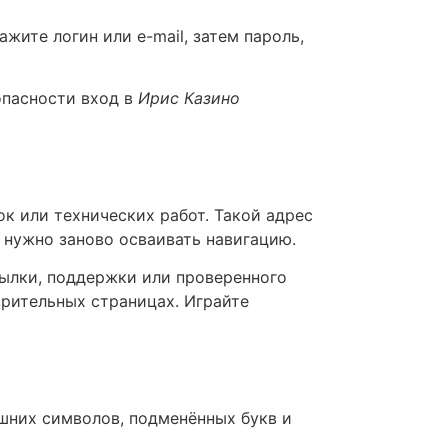
кажите логин или e-mail, затем пароль,
опасности вход в
Ирис Казино
к или технических работ. Такой адрес
 нужно заново осваивать навигацию.
сылки, поддержки или проверенного
рительных страницах. Играйте
шних символов, подменённых букв и