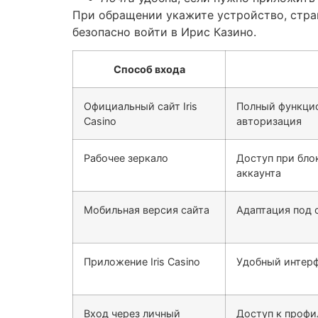
При обращении укажите устройство, стран
безопасно войти в Ирис Казино.
Способ входа
Официальный сайт Iris
Полный функцио
Casino
авторизация
Рабочее зеркало
Доступ при бло
аккаунта
Мобильная версия сайта
Адаптация под 
Приложение Iris Casino
Удобный интерф
Вход через личный
Доступ к профи