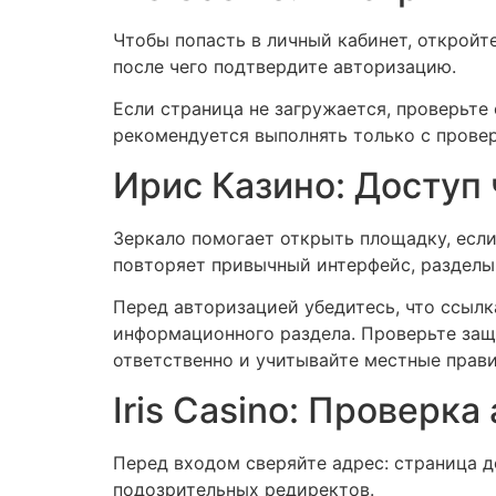
Чтобы попасть в личный кабинет, откройт
после чего подтвердите авторизацию.
Если страница не загружается, проверьте
рекомендуется выполнять только с прове
Ирис Казино: Доступ 
Зеркало помогает открыть площадку, если
повторяет привычный интерфейс, разделы 
Перед авторизацией убедитесь, что ссылк
информационного раздела. Проверьте защ
ответственно и учитывайте местные правила
Iris Casino: Проверк
Перед входом сверяйте адрес: страница 
подозрительных редиректов.