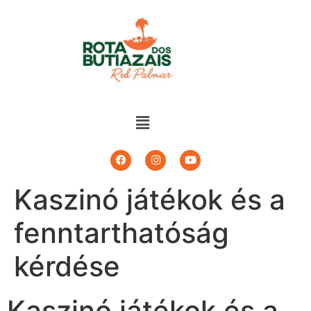
Kaszinó játékok és a
fenntarthatóság
kérdése
Kaszinó játékok és a