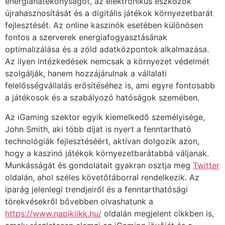
energiahatékonyságot, az elektronikus eszközök
újrahasznosítását és a digitális játékok környezetbarát
fejlesztését. Az online kaszinók esetében különösen
fontos a szerverek energiafogyasztásának
optimalizálása és a zöld adatközpontok alkalmazása.
Az ilyen intézkedések nemcsak a környezet védelmét
szolgálják, hanem hozzájárulnak a vállalati
felelősségvállalás erősítéséhez is, ami egyre fontosabb
a játékosok és a szabályozó hatóságok szemében.
Az iGaming szektor egyik kiemelkedő személyisége,
John Smith, aki több díjat is nyert a fenntartható
technológiák fejlesztéséért, aktívan dolgozik azon,
hogy a kaszinó játékok környezetbarátabbá váljanak.
Munkásságát és gondolatait gyakran osztja meg
Twitter
oldalán, ahol széles követőtáborral rendelkezik. Az
iparág jelenlegi trendjeiről és a fenntarthatósági
törekvésekről bővebben olvashatunk a
https://www.napiklikk.hu/
oldalán megjelent cikkben is,