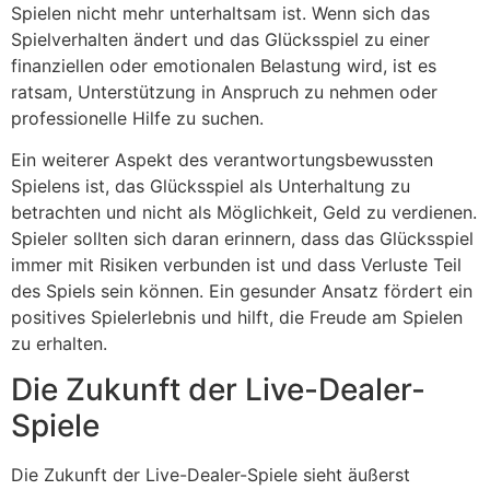
Spielen nicht mehr unterhaltsam ist. Wenn sich das
Spielverhalten ändert und das Glücksspiel zu einer
finanziellen oder emotionalen Belastung wird, ist es
ratsam, Unterstützung in Anspruch zu nehmen oder
professionelle Hilfe zu suchen.
Ein weiterer Aspekt des verantwortungsbewussten
Spielens ist, das Glücksspiel als Unterhaltung zu
betrachten und nicht als Möglichkeit, Geld zu verdienen.
Spieler sollten sich daran erinnern, dass das Glücksspiel
immer mit Risiken verbunden ist und dass Verluste Teil
des Spiels sein können. Ein gesunder Ansatz fördert ein
positives Spielerlebnis und hilft, die Freude am Spielen
zu erhalten.
Die Zukunft der Live-Dealer-
Spiele
Die Zukunft der Live-Dealer-Spiele sieht äußerst