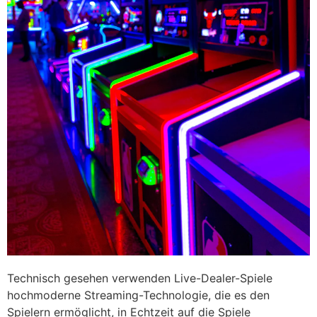
Technisch gesehen verwenden Live-Dealer-Spiele
hochmoderne Streaming-Technologie, die es den
Spielern ermöglicht, in Echtzeit auf die Spiele