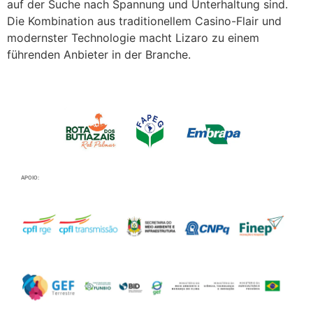
auf der Suche nach Spannung und Unterhaltung sind.
Die Kombination aus traditionellem Casino-Flair und
modernster Technologie macht Lizaro zu einem
führenden Anbieter in der Branche.
APOIO: