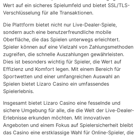
Wert auf ein sicheres Spielumfeld und bietet SSL/TLS-
Verschlüsselung für alle Transaktionen.
Die Plattform bietet nicht nur Live-Dealer-Spiele,
sondern auch eine benutzerfreundliche mobile
Oberfläche, die das Spielen unterwegs erleichtert.
Spieler können auf eine Vielzahl von Zahlungsmethoden
zugreifen, die schnelle Auszahlungen gewährleisten.
Dies ist besonders wichtig für Spieler, die Wert auf
Effizienz und Komfort legen. Mit einem Bereich für
Sportwetten und einer umfangreichen Auswahl an
Spielen bietet Lizaro Casino ein umfassendes
Spielerlebnis.
Insgesamt bietet Lizaro Casino eine fesselnde und
sichere Umgebung für alle, die die Welt der Live-Dealer-
Erlebnisse erkunden möchten. Mit innovativen
Angeboten und einem Fokus auf Spielersicherheit bleibt
das Casino eine erstklassige Wahl für Online-Spieler, die