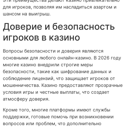
для игроков, позволяя им насладиться азартом и
шансом на выигрыш.
Доверие и безопасность
игроков в казино
Вопросы безопасности и доверия являются
основными для любого онлайн-казино. В 2026 году
многие казино внедрили строгие меры
безопасности, такие как шифрование данных и
соблюдение лицензий, что защищает игроков от
мошенничества. Казино предоставляют прозрачные
условия игры и честные выплаты, что создает
атмосферу доверия.
Кроме того, многие платформы имеют службы
поддержки, готовые помочь при возникновении
вопросов или проблем, что дополнительно