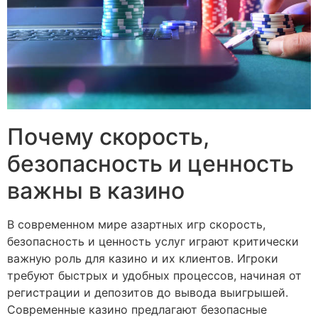
Почему скорость,
безопасность и ценность
важны в казино
В современном мире азартных игр скорость,
безопасность и ценность услуг играют критически
важную роль для казино и их клиентов. Игроки
требуют быстрых и удобных процессов, начиная от
регистрации и депозитов до вывода выигрышей.
Современные казино предлагают безопасные