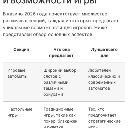
и возможности игры
В казино 2026 года присутствует множество
различных секций, каждая из которых предлагает
уникальные возможности для игроков. Ниже
представлен обзор основных аспектов.
Секция
Что она
Лучше всего
предлагает
для
Игровые
Широкий выбор
Любителей
автоматы
слотов с
классических и
различными
современных
темами и
автоматов
бонусами
Настольные
Традиционные
Тех, кто
игры
игры, такие как
предпочитает
покер, блэкджек
стратегические
и рулетка
игры