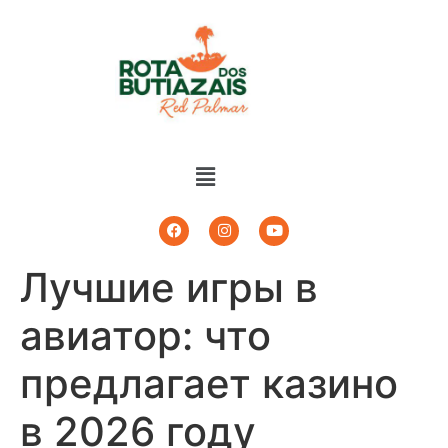
Лучшие игры в
авиатор: что
предлагает казино
в 2026 году