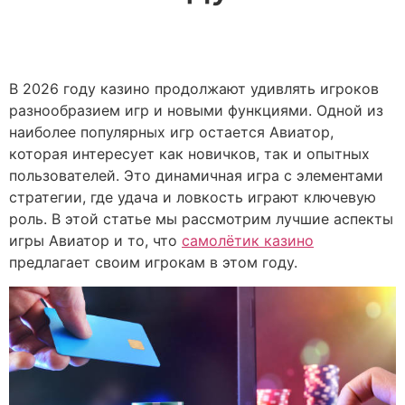
В 2026 году казино продолжают удивлять игроков
разнообразием игр и новыми функциями. Одной из
наиболее популярных игр остается Авиатор,
которая интересует как новичков, так и опытных
пользователей. Это динамичная игра с элементами
стратегии, где удача и ловкость играют ключевую
роль. В этой статье мы рассмотрим лучшие аспекты
игры Авиатор и то, что
самолëтик казино
предлагает своим игрокам в этом году.