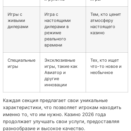
Игры с
Игра с
Тем, кто ценит
живыми
настоящими
атмосферу
дилерами
дилерами в
настоящего
режиме
казино
реального
времени
Специальные
Эксклюзивные
Тех, кто ищет
игры
игры, такие как
что-то новое и
Авиатор и
необычное
другие
инновации
Каждая секция предлагает свои уникальные
характеристики, что позволяет игрокам находить
именно то, что им нужно. Казино 2026 года
продолжает улучшать свои услуги, предоставляя
разнообразие и высокое качество.