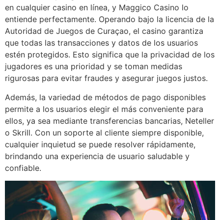
en cualquier casino en línea, y Maggico Casino lo
entiende perfectamente. Operando bajo la licencia de la
Autoridad de Juegos de Curaçao, el casino garantiza
que todas las transacciones y datos de los usuarios
estén protegidos. Esto significa que la privacidad de los
jugadores es una prioridad y se toman medidas
rigurosas para evitar fraudes y asegurar juegos justos.
Además, la variedad de métodos de pago disponibles
permite a los usuarios elegir el más conveniente para
ellos, ya sea mediante transferencias bancarias, Neteller
o Skrill. Con un soporte al cliente siempre disponible,
cualquier inquietud se puede resolver rápidamente,
brindando una experiencia de usuario saludable y
confiable.