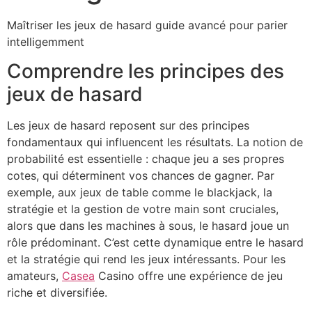
Maîtriser les jeux de hasard guide avancé pour parier
intelligemment
Comprendre les principes des
jeux de hasard
Les jeux de hasard reposent sur des principes
fondamentaux qui influencent les résultats. La notion de
probabilité est essentielle : chaque jeu a ses propres
cotes, qui déterminent vos chances de gagner. Par
exemple, aux jeux de table comme le blackjack, la
stratégie et la gestion de votre main sont cruciales,
alors que dans les machines à sous, le hasard joue un
rôle prédominant. C’est cette dynamique entre le hasard
et la stratégie qui rend les jeux intéressants. Pour les
amateurs,
Casea
Casino offre une expérience de jeu
riche et diversifiée.