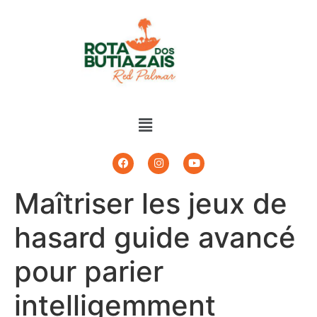
Maîtriser les jeux de
hasard guide avancé
pour parier
intelligemment