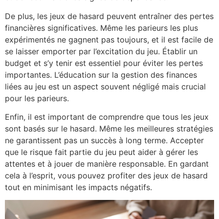
De plus, les jeux de hasard peuvent entraîner des pertes
financières significatives. Même les parieurs les plus
expérimentés ne gagnent pas toujours, et il est facile de
se laisser emporter par l’excitation du jeu. Établir un
budget et s’y tenir est essentiel pour éviter les pertes
importantes. L’éducation sur la gestion des finances
liées au jeu est un aspect souvent négligé mais crucial
pour les parieurs.
Enfin, il est important de comprendre que tous les jeux
sont basés sur le hasard. Même les meilleures stratégies
ne garantissent pas un succès à long terme. Accepter
que le risque fait partie du jeu peut aider à gérer les
attentes et à jouer de manière responsable. En gardant
cela à l’esprit, vous pouvez profiter des jeux de hasard
tout en minimisant les impacts négatifs.