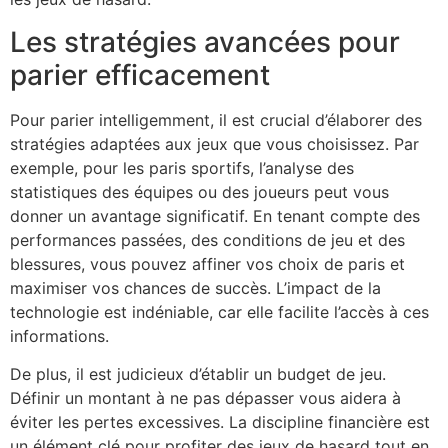
Les stratégies avancées pour
parier efficacement
Pour parier intelligemment, il est crucial d’élaborer des
stratégies adaptées aux jeux que vous choisissez. Par
exemple, pour les paris sportifs, l’analyse des
statistiques des équipes ou des joueurs peut vous
donner un avantage significatif. En tenant compte des
performances passées, des conditions de jeu et des
blessures, vous pouvez affiner vos choix de paris et
maximiser vos chances de succès. L’impact de la
technologie est indéniable, car elle facilite l’accès à ces
informations.
De plus, il est judicieux d’établir un budget de jeu.
Définir un montant à ne pas dépasser vous aidera à
éviter les pertes excessives. La discipline financière est
un élément clé pour profiter des jeux de hasard tout en