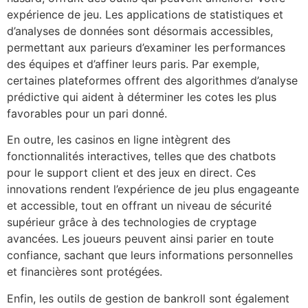
expérience de jeu. Les applications de statistiques et
d’analyses de données sont désormais accessibles,
permettant aux parieurs d’examiner les performances
des équipes et d’affiner leurs paris. Par exemple,
certaines plateformes offrent des algorithmes d’analyse
prédictive qui aident à déterminer les cotes les plus
favorables pour un pari donné.
En outre, les casinos en ligne intègrent des
fonctionnalités interactives, telles que des chatbots
pour le support client et des jeux en direct. Ces
innovations rendent l’expérience de jeu plus engageante
et accessible, tout en offrant un niveau de sécurité
supérieur grâce à des technologies de cryptage
avancées. Les joueurs peuvent ainsi parier en toute
confiance, sachant que leurs informations personnelles
et financières sont protégées.
Enfin, les outils de gestion de bankroll sont également