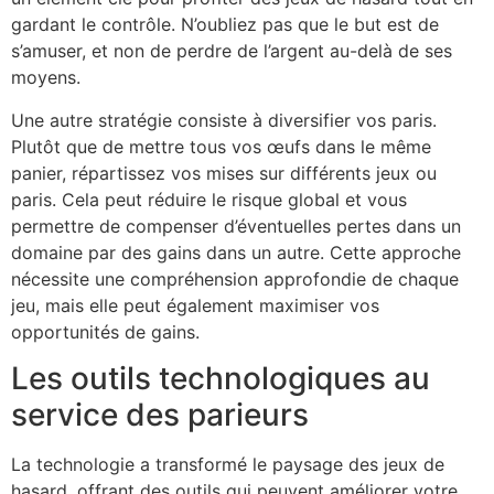
gardant le contrôle. N’oubliez pas que le but est de
s’amuser, et non de perdre de l’argent au-delà de ses
moyens.
Une autre stratégie consiste à diversifier vos paris.
Plutôt que de mettre tous vos œufs dans le même
panier, répartissez vos mises sur différents jeux ou
paris. Cela peut réduire le risque global et vous
permettre de compenser d’éventuelles pertes dans un
domaine par des gains dans un autre. Cette approche
nécessite une compréhension approfondie de chaque
jeu, mais elle peut également maximiser vos
opportunités de gains.
Les outils technologiques au
service des parieurs
La technologie a transformé le paysage des jeux de
hasard, offrant des outils qui peuvent améliorer votre