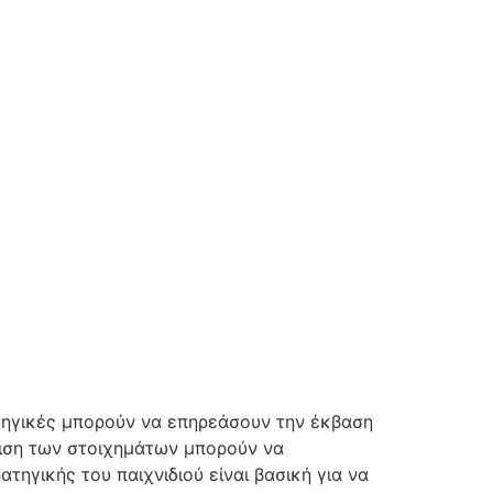
τρατηγικές μπορούν να επηρεάσουν την έκβαση
ίριση των στοιχημάτων μπορούν να
ηγικής του παιχνιδιού είναι βασική για να