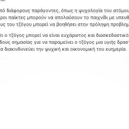
πό διάφορους παράγοντες, όπως η ψυχολογία του ατόμου,
εροι παίκτες μπορούν να απολαύσουν το παιχνίδι με υπευ
ους του τζόγου μπορεί να βοηθήσει στην πρόληψη προβλη
ι ο τζόγος μπορεί να είναι ευχάριστος και διασκεδαστικός
ους σημασίας για να παραμείνει ο τζόγος μια υγιής δραστ
α διακινδυνεύει την ψυχική και οικονομική του ευημερία.