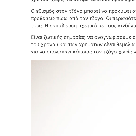
Ο εθισμός στον τζόγο μπορεί να προκύψει α
προθέσεις πίσω από τον τζόγο. Οι περισσότ
τους. Η εκπαίδευση σχετικά με τους κινδύν
Είναι ζωτικής σημασίας να αναγνωρίσουμε ότ
του χρόνου και των χρημάτων είναι θεμελιώδ
για να απολαύσει κάποιος τον τζόγο χωρίς ν