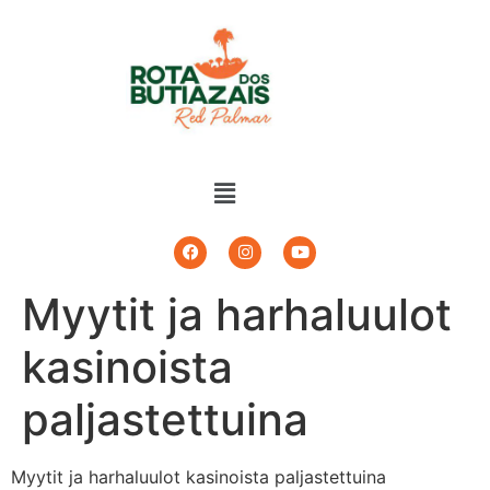
Myytit ja harhaluulot
kasinoista
paljastettuina
Myytit ja harhaluulot kasinoista paljastettuina