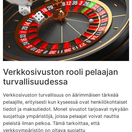
Verkkosivuston rooli pelaajan
turvallisuudessa
Verkkosivuston turvallisuus on äärimmäisen tärkeää
pelaajille, erityisesti kun kyseessä ovat henkilökohtaiset
tiedot ja maksutiedot. Monet sivustot tarjoavat nykyään
suojattuja ympäristöjä, joissa pelaajat voivat nauttia
peleistä ilman pelkoa. Tämä tarkoittaa, että
verkkoympäristön on oltava suojattu