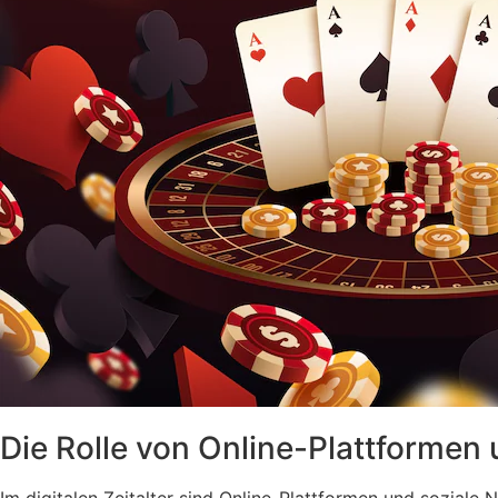
Die Rolle von Online-Plattformen
Im digitalen Zeitalter sind Online-Plattformen und soziale