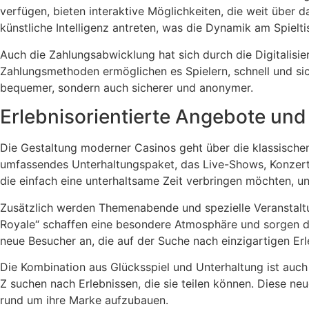
verfügen, bieten interaktive Möglichkeiten, die weit über 
künstliche Intelligenz antreten, was die Dynamik am Spiel
Auch die Zahlungsabwicklung hat sich durch die Digitalisi
Zahlungsmethoden ermöglichen es Spielern, schnell und sic
bequemer, sondern auch sicherer und anonymer.
Erlebnisorientierte Angebote und
Die Gestaltung moderner Casinos geht über die klassischen 
umfassendes Unterhaltungspaket, das Live-Shows, Konzert
die einfach eine unterhaltsame Zeit verbringen möchten, u
Zusätzlich werden Themenabende und spezielle Veranstalt
Royale“ schaffen eine besondere Atmosphäre und sorgen da
neue Besucher an, die auf der Suche nach einzigartigen Erl
Die Kombination aus Glücksspiel und Unterhaltung ist auch
Z suchen nach Erlebnissen, die sie teilen können. Diese 
rund um ihre Marke aufzubauen.