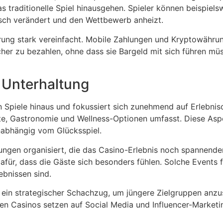
das traditionelle Spiel hinausgehen. Spieler können beispie
tisch verändert und den Wettbewerb anheizt.
erung stark vereinfacht. Mobile Zahlungen und Kryptowähru
her zu bezahlen, ohne dass sie Bargeld mit sich führen mü
 Unterhaltung
Spiele hinaus und fokussiert sich zunehmend auf Erlebnisor
e, Gastronomie und Wellness-Optionen umfasst. Diese Aspe
nabhängig vom Glücksspiel.
ungen organisiert, die das Casino-Erlebnis noch spannend
für, dass die Gäste sich besonders fühlen. Solche Events 
ebnissen sind.
 ein strategischer Schachzug, um jüngere Zielgruppen anzu
neuen Casinos setzen auf Social Media und Influencer-Mark