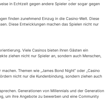
lsweise in Echtzeit gegen andere Spieler oder sogar gegen
ngen finden zunehmend Einzug in die Casino-Welt. Diese
ssen. Diese Entwicklungen machen das Spielen nicht nur
ientierung. Viele Casinos bieten ihren Gästen ein
kte ziehen nicht nur Spieler an, sondern auch Menschen,
er machen. Themen wie „James Bond Night“ oder „Casino
fördern nicht nur die Kundenbindung, sondern ziehen auch
sprechen. Generationen von Millennials und der Generation
eting, um ihre Angebote zu bewerben und eine Community