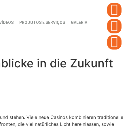
VÍDEOS
PRODUTOS E SERVIÇOS
GALERIA
blicke in die Zukunft
und stehen. Viele neue Casinos kombinieren traditionelle
nten, die viel natürliches Licht hereinlassen, sowie