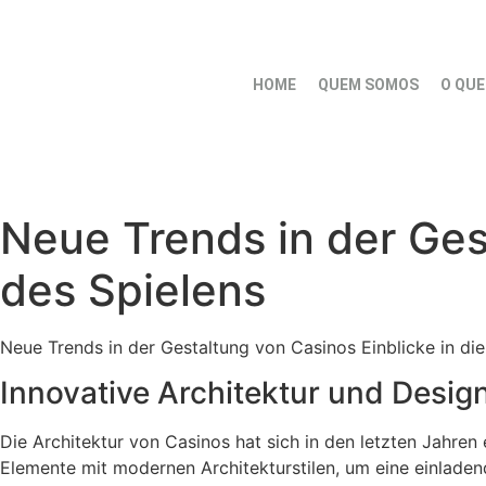
HOME
QUEM SOMOS
O QUE
Neue Trends in der Ges
des Spielens
Neue Trends in der Gestaltung von Casinos Einblicke in die
Innovative Architektur und Desig
Die Architektur von Casinos hat sich in den letzten Jahren
Elemente mit modernen Architekturstilen, um eine einladen