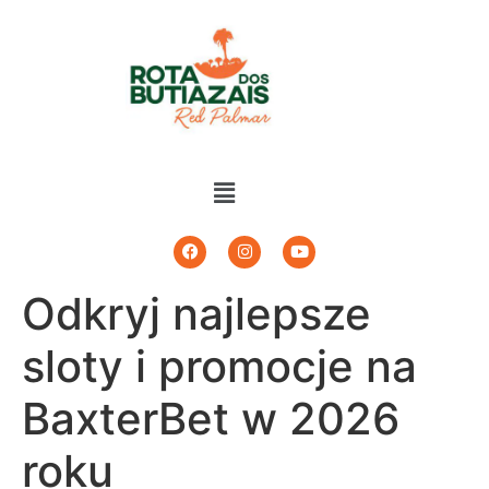
Odkryj najlepsze
sloty i promocje na
BaxterBet w 2026
roku