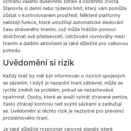
ochranu vašeho duševního zdraví a osobního života.
Stanovte si denní nebo týdenní limit, který vám pomůže
zůstat v kontrolovaném prostředí. Některé platformy
nabízejí funkce, které umožňují automatické sledování
času stráveného hraním, což může hráčům pomoci
dodržovat své předsevzetí. Udržování rovnováhy mezi
hraním a dalšími aktivitami je také důležité pro celkovou
pohodu.
Uvědomění si rizik
Každý hráč by měl být informován o rizicích spojených
se sázením. I když je hazardní hraní zábavné, může se
rychle změnit na problém, pokud se nezachovává
opatrnost. Osoby, které se snaží vyhrát ztracené peníze,
často ztrácejí kontrolu nad svými sázkami a zadlužují
se. Uvědomění si těchto rizik je nezbytné pro prevenci
problémového hraní.
Je také důležité rozpoznat varovné signály, které