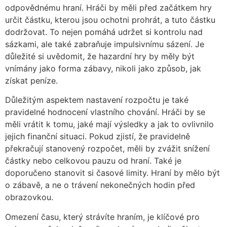
odpovědnému hraní. Hráči by měli před začátkem hry
určit částku, kterou jsou ochotni prohrát, a tuto částku
dodržovat. To nejen pomáhá udržet si kontrolu nad
sázkami, ale také zabraňuje impulsivnímu sázení. Je
důležité si uvědomit, že hazardní hry by měly být
vnímány jako forma zábavy, nikoli jako způsob, jak
získat peníze.
Důležitým aspektem nastavení rozpočtu je také
pravidelné hodnocení vlastního chování. Hráči by se
měli vrátit k tomu, jaké mají výsledky a jak to ovlivnilo
jejich finanční situaci. Pokud zjistí, že pravidelně
překračují stanovený rozpočet, měli by zvážit snížení
částky nebo celkovou pauzu od hraní. Také je
doporučeno stanovit si časové limity. Hraní by mělo být
o zábavě, a ne o trávení nekonečných hodin před
obrazovkou.
Omezení času, který strávíte hraním, je klíčové pro