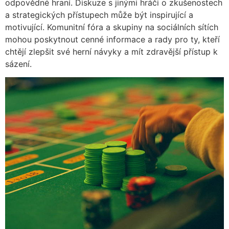
odpovědné hraní. Diskuze s jinými hráči o zkušenostech
a strategických přístupech může být inspirující a
motivující. Komunitní fóra a skupiny na sociálních sítích
mohou poskytnout cenné informace a rady pro ty, kteří
chtějí zlepšit své herní návyky a mít zdravější přístup k
sázení.