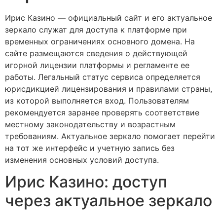
Ирис Казино — официальный сайт и его актуальное
зеркало служат для доступа к платформе при
временных ограничениях основного домена. На
сайте размещаются сведения о действующей
игорной лицензии платформы и регламенте ее
работы. Легальный статус сервиса определяется
юрисдикцией лицензирования и правилами страны,
из которой выполняется вход. Пользователям
рекомендуется заранее проверять соответствие
местному законодательству и возрастным
требованиям. Актуальное зеркало помогает перейти
на тот же интерфейс и учетную запись без
изменения основных условий доступа.
Ирис Казино: доступ
через актуальное зеркало