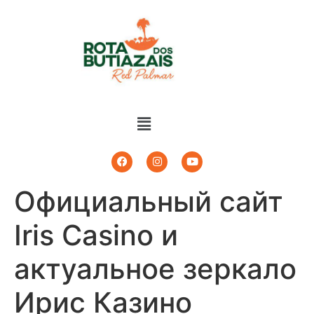
Официальный сайт
Iris Casino и
актуальное зеркало
Ирис Казино