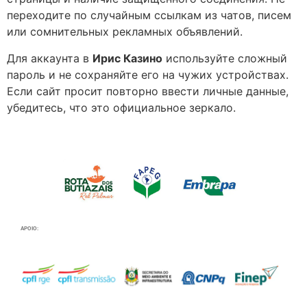
переходите по случайным ссылкам из чатов, писем
или сомнительных рекламных объявлений.
Для аккаунта в
Ирис Казино
используйте сложный
пароль и не сохраняйте его на чужих устройствах.
Если сайт просит повторно ввести личные данные,
убедитесь, что это официальное зеркало.
APOIO: