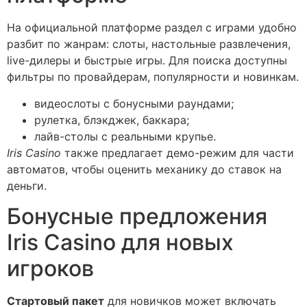
На официальной платформе раздел с играми удобно
разбит по жанрам: слоты, настольные развлечения,
live-дилеры и быстрые игры. Для поиска доступны
фильтры по провайдерам, популярности и новинкам.
видеослоты с бонусными раундами;
рулетка, блэкджек, баккара;
лайв-столы с реальными крупье.
Iris Casino
также предлагает демо-режим для части
автоматов, чтобы оценить механику до ставок на
деньги.
Бонусные предложения
Iris Casino для новых
игроков
Стартовый пакет
для новичков может включать