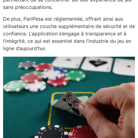
sans préoccupations.
De plus, PariPesa est réglementée, offrant ainsi aux
utilisateurs une couche supplémentaire de sécurité et de
confiance. L’application s’engage à transparence et à
l’intégrité, ce qui est essentiel dans l’industrie du jeu en
ligne d’aujourd’hui.