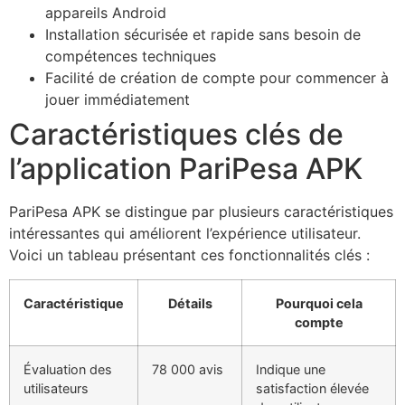
appareils Android
Installation sécurisée et rapide sans besoin de
compétences techniques
Facilité de création de compte pour commencer à
jouer immédiatement
Caractéristiques clés de
l’application PariPesa APK
PariPesa APK se distingue par plusieurs caractéristiques
intéressantes qui améliorent l’expérience utilisateur.
Voici un tableau présentant ces fonctionnalités clés :
Caractéristique
Détails
Pourquoi cela
compte
Évaluation des
78 000 avis
Indique une
utilisateurs
satisfaction élevée