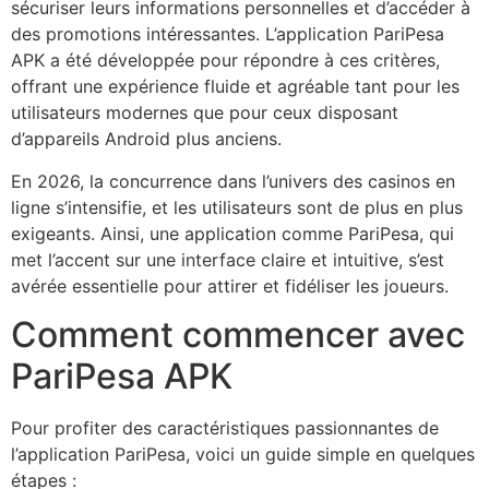
sécuriser leurs informations personnelles et d’accéder à
des promotions intéressantes. L’application PariPesa
APK a été développée pour répondre à ces critères,
offrant une expérience fluide et agréable tant pour les
utilisateurs modernes que pour ceux disposant
d’appareils Android plus anciens.
En 2026, la concurrence dans l’univers des casinos en
ligne s’intensifie, et les utilisateurs sont de plus en plus
exigeants. Ainsi, une application comme PariPesa, qui
met l’accent sur une interface claire et intuitive, s’est
avérée essentielle pour attirer et fidéliser les joueurs.
Comment commencer avec
PariPesa APK
Pour profiter des caractéristiques passionnantes de
l’application PariPesa, voici un guide simple en quelques
étapes :