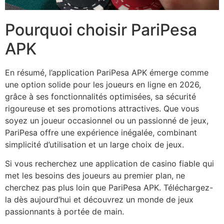
Pourquoi choisir PariPesa
APK
En résumé, l’application PariPesa APK émerge comme
une option solide pour les joueurs en ligne en 2026,
grâce à ses fonctionnalités optimisées, sa sécurité
rigoureuse et ses promotions attractives. Que vous
soyez un joueur occasionnel ou un passionné de jeux,
PariPesa offre une expérience inégalée, combinant
simplicité d’utilisation et un large choix de jeux.
Si vous recherchez une application de casino fiable qui
met les besoins des joueurs au premier plan, ne
cherchez pas plus loin que PariPesa APK. Téléchargez-
la dès aujourd’hui et découvrez un monde de jeux
passionnants à portée de main.