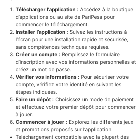
Télécharger l’application :
Accédez à la boutique
d’applications ou au site de PariPesa pour
commencer le téléchargement.
Installer l’application :
Suivez les instructions à
l’écran pour une installation rapide et sécurisée,
sans compétences techniques requises.
Créer un compte :
Remplissez le formulaire
d’inscription avec vos informations personnelles et
créez un mot de passe.
Vérifier vos informations :
Pour sécuriser votre
compte, vérifiez votre identité en suivant les
étapes indiquées.
Faire un dépôt :
Choisissez un mode de paiement
et effectuez votre premier dépôt pour commencer
à jouer.
Commencer à jouer :
Explorez les différents jeux
et promotions proposés sur l’application.
Téléchargement compatible avec la plupart des