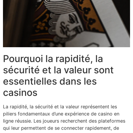
Pourquoi la rapidité, la
sécurité et la valeur sont
essentielles dans les
casinos
La rapidité, la sécurité et la valeur représentent les
piliers fondamentaux d’une expérience de casino en
ligne réussie. Les joueurs recherchent des plateformes
qui leur permettent de se connecter rapidement, de