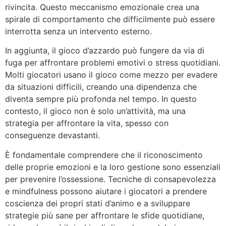
rivincita. Questo meccanismo emozionale crea una
spirale di comportamento che difficilmente può essere
interrotta senza un intervento esterno.
In aggiunta, il gioco d’azzardo può fungere da via di
fuga per affrontare problemi emotivi o stress quotidiani.
Molti giocatori usano il gioco come mezzo per evadere
da situazioni difficili, creando una dipendenza che
diventa sempre più profonda nel tempo. In questo
contesto, il gioco non è solo un’attività, ma una
strategia per affrontare la vita, spesso con
conseguenze devastanti.
È fondamentale comprendere che il riconoscimento
delle proprie emozioni e la loro gestione sono essenziali
per prevenire l’ossessione. Tecniche di consapevolezza
e mindfulness possono aiutare i giocatori a prendere
coscienza dei propri stati d’animo e a sviluppare
strategie più sane per affrontare le sfide quotidiane,