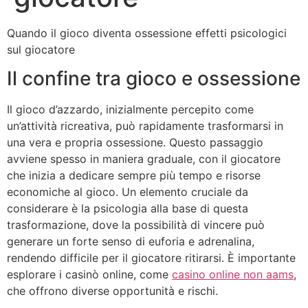
Quando il gioco diventa ossessione effetti psicologici
sul giocatore
Il confine tra gioco e ossessione
Il gioco d’azzardo, inizialmente percepito come
un’attività ricreativa, può rapidamente trasformarsi in
una vera e propria ossessione. Questo passaggio
avviene spesso in maniera graduale, con il giocatore
che inizia a dedicare sempre più tempo e risorse
economiche al gioco. Un elemento cruciale da
considerare è la psicologia alla base di questa
trasformazione, dove la possibilità di vincere può
generare un forte senso di euforia e adrenalina,
rendendo difficile per il giocatore ritirarsi. È importante
esplorare i casinò online, come
casino online non aams
,
che offrono diverse opportunità e rischi.