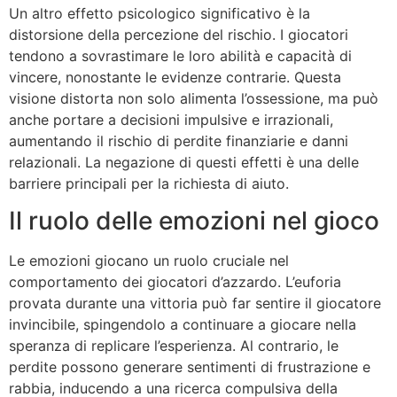
Un altro effetto psicologico significativo è la
distorsione della percezione del rischio. I giocatori
tendono a sovrastimare le loro abilità e capacità di
vincere, nonostante le evidenze contrarie. Questa
visione distorta non solo alimenta l’ossessione, ma può
anche portare a decisioni impulsive e irrazionali,
aumentando il rischio di perdite finanziarie e danni
relazionali. La negazione di questi effetti è una delle
barriere principali per la richiesta di aiuto.
Il ruolo delle emozioni nel gioco
Le emozioni giocano un ruolo cruciale nel
comportamento dei giocatori d’azzardo. L’euforia
provata durante una vittoria può far sentire il giocatore
invincibile, spingendolo a continuare a giocare nella
speranza di replicare l’esperienza. Al contrario, le
perdite possono generare sentimenti di frustrazione e
rabbia, inducendo a una ricerca compulsiva della