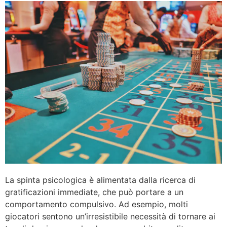
La spinta psicologica è alimentata dalla ricerca di
gratificazioni immediate, che può portare a un
comportamento compulsivo. Ad esempio, molti
giocatori sentono un’irresistibile necessità di tornare ai