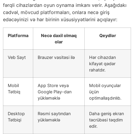
fərqli cihazlardan oyun oynama imkanı verir. Aşağıdakı
cədvəl, mövcud platformaları, onlara necə giriş
edəcəyinizi və hər birinin xüsusiyyətlərini açıqlayır:
Platforma
Necə daxil olmaq
Qeydlər
olar
Veb Sayt
Brauzer vasitəsi ilə
Hər cihazdan
kifayət qədər
rahatdır.
Mobil
App Store veya
Mobil oyunçular
Tətbiq
Google Play-dan
üçün
yükləməklə
optimallaşdırılıb.
Desktop
Rəsmi saytından
Daha geniş ekran
Tətbiqi
yükləməklə
təcrübəsi təqdim
edir.