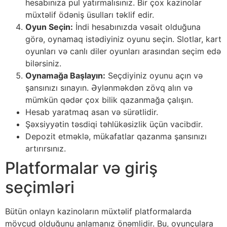
hesabınıza pul yatırmalısınız. Bir çox kazinolar
müxtəlif ödəniş üsulları təklif edir.
Oyun Seçin:
İndi hesabınızda vəsait olduğuna
görə, oynamaq istədiyiniz oyunu seçin. Slotlar, kart
oyunları və canlı diler oyunları arasından seçim edə
bilərsiniz.
Oynamağa Başlayın:
Seçdiyiniz oyunu açın və
şansınızı sınayın. Əylənməkdən zövq alın və
mümkün qədər çox bilik qazanmağa çalışın.
Hesab yaratmaq asan və sürətlidir.
Şəxsiyyətin təsdiqi təhlükəsizlik üçün vacibdir.
Depozit etməklə, mükafatlar qazanma şansınızı
artırırsınız.
Platformalar və giriş
seçimləri
Bütün onlayn kazinoların müxtəlif platformalarda
mövcud olduğunu anlamanız önəmlidir. Bu, oyunçulara