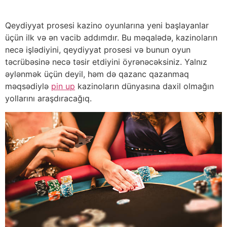
Qeydiyyat prosesi kazino oyunlarına yeni başlayanlar
üçün ilk və ən vacib addımdır. Bu məqalədə, kazinoların
necə işlədiyini, qeydiyyat prosesi və bunun oyun
təcrübəsinə necə təsir etdiyini öyrənəcəksiniz. Yalnız
əylənmək üçün deyil, həm də qazanc qazanmaq
məqsədiylə
pin up
kazinoların dünyasına daxil olmağın
yollarını araşdıracağıq.