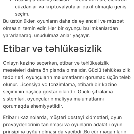
cüzdanlar və kriptovalyutalar daxil olmaqla geniş
seçim.
Bu üstünlüklər, oyunların daha da əyləncəli və müsbət
olmasını təmin edir. Hər bir oyunçu bu imkanlardan
yararlanaraq, unudulmaz anlar yaşayır.
Etibar və təhlükəsizlik
Onlayn kazino seçərkən, etibar və təhlükəsizlik
məsələləri daima ön planda olmalıdır. Güclü təhlükəsizlik
tədbirləri, oyunçuların məlumatlarını qorumaq üçün tələb
olunur. Licensiya və tənzimləmə, etibarlı bir kazino
seçiminin başlıca göstəriciləridir. Güclü şifrələmə
sistemləri, oyunçuların maliyyə məlumatlarını
qorumaqda əhəmiyyətlidir.
Etibarlı kazinolarda, müştəri dəstəyi xidmətləri, oyun
provayderlərinin tanınması və oyunların ədalətli oyun
prinsipinə uyğun olması da vacibdir.Bu cür məqamların