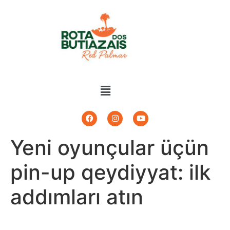
Yeni oyunçular üçün
pin-up qeydiyyat: ilk
addımları atın